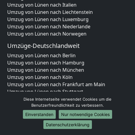
Umzug von Lünen nach Italien
Umzug von Lünen nach Liechtenstein
Umzug von Lünen nach Luxemburg
Umzug von Lünen nach Niederlande
Umzug von Lünen nach Norwegen
Umzüge-Deutschlandweit
Umzug von Lünen nach Berlin
Umzug von Lünen nach Hamburg
Umzug von Lünen nach München
Umzug von Lünen nach Köln
Umzug von Lünen nach Frankfurt am Main
Umzug von Lünen nach Stuttgart
Umzug von Lünen nach Düsseldorf
Diese Internetseite verwendet Cookies um die
Umzug von Lünen nach Leipzig
Benutzerfreundlichkeit zu verbessern.
Umzug von Lünen nach Dortmund
Einverstanden
Nur notwendige Cookies
Umzug von Lünen nach Essen
Datenschutzerklärung
Umzug von Lünen nach Bremen
Umzug von Lünen nach Dresden