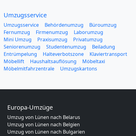
Umzugsservice
Umzugsservice
Behördenumzug
Büroumzug
Fernumzug
Firmenumzug
Laborumzug
Mini Umzug
Praxisumzug
Privatumzug
Seniorenumzug
Studentenumzug
Beiladung
Entrümpelung
Halteverbotszone
Klaviertransport
Möbellift
Haushaltsauflösung
Möbeltaxi
Möbelmitfahrzentrale
Umzugskartons
Europa-Umzüge
Umzug von Lünen nach Belarus
Umzug von Lünen nach Belgien
Umzug von Lünen nach Bulgarien