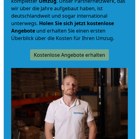
kompletter
Umzug
. Unser Partnernetzwerk, das
wir über die Jahre aufgebaut haben, ist
deutschlandweit und sogar international
unterwegs.
Holen Sie sich jetzt kostenlose
Angebote
und erhalten Sie einen ersten
Überblick über die Kosten für Ihren Umzug.
Kostenlose Angebote erhalten