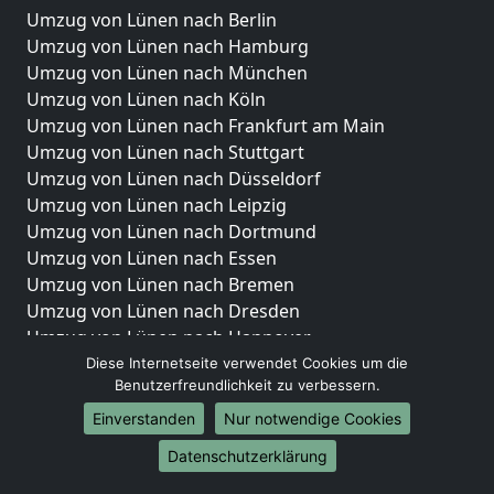
Umzug von Lünen nach Berlin
Umzug von Lünen nach Hamburg
Umzug von Lünen nach München
Umzug von Lünen nach Köln
Umzug von Lünen nach Frankfurt am Main
Umzug von Lünen nach Stuttgart
Umzug von Lünen nach Düsseldorf
Umzug von Lünen nach Leipzig
Umzug von Lünen nach Dortmund
Umzug von Lünen nach Essen
Umzug von Lünen nach Bremen
Umzug von Lünen nach Dresden
Umzug von Lünen nach Hannover
Umzug von Lünen nach Nürnberg
Diese Internetseite verwendet Cookies um die
Benutzerfreundlichkeit zu verbessern.
Umzug von Lünen nach Duisburg
Umzug von Lünen nach Bochum
Einverstanden
Nur notwendige Cookies
Umzug von Lünen nach Wuppertal
Datenschutzerklärung
Umzug von Lünen nach Bielefeld