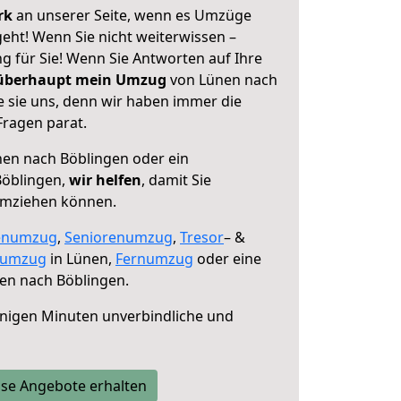
erk
an unserer Seite, wenn es Umzüge
eht! Wenn Sie nicht weiterwissen –
ng für Sie! Wenn Sie Antworten auf Ihre
 überhaupt mein Umzug
von Lünen nach
e sie uns, denn wir haben immer die
Fragen parat.
en nach Böblingen oder ein
Böblingen,
wir helfen
, damit Sie
umziehen können.
enumzug
,
Seniorenumzug
,
Tresor
– &
numzug
in Lünen,
Fernumzug
oder eine
en nach Böblingen.
nigen Minuten unverbindliche und
se Angebote erhalten