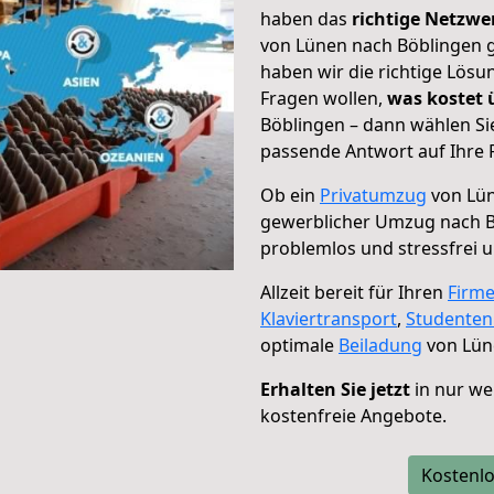
haben das
richtige Netzw
von Lünen nach Böblingen g
haben wir die richtige Lösu
Fragen wollen,
was kostet
Böblingen – dann wählen Si
passende Antwort auf Ihre 
Ob ein
Privatumzug
von Lün
gewerblicher Umzug nach 
problemlos und stressfrei 
Allzeit bereit für Ihren
Firm
Klaviertransport
,
Studente
optimale
Beiladung
von Lün
Erhalten Sie jetzt
in nur we
kostenfreie Angebote.
Kostenlo