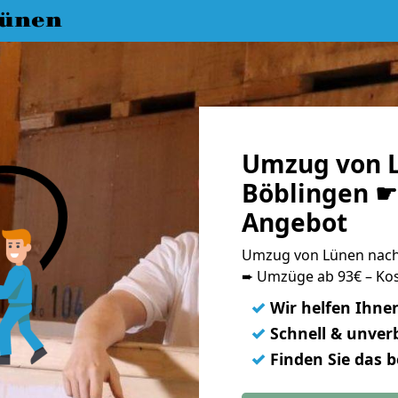
ünen
Umzug von 
Böblingen ☛ 
Angebot
Umzug von Lünen nach
➨ Umzüge ab 93€ – Kos
✓
Wir helfen Ihne
✓
Schnell & unverb
✓
Finden Sie das 