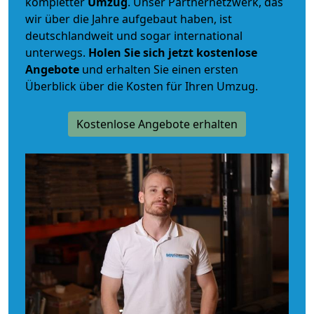
kompletter
Umzug
. Unser Partnernetzwerk, das
wir über die Jahre aufgebaut haben, ist
deutschlandweit und sogar international
unterwegs.
Holen Sie sich jetzt kostenlose
Angebote
und erhalten Sie einen ersten
Überblick über die Kosten für Ihren Umzug.
Kostenlose Angebote erhalten