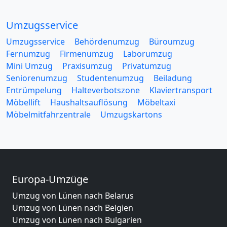
Umzugsservice
Umzugsservice
Behördenumzug
Büroumzug
Fernumzug
Firmenumzug
Laborumzug
Mini Umzug
Praxisumzug
Privatumzug
Seniorenumzug
Studentenumzug
Beiladung
Entrümpelung
Halteverbotszone
Klaviertransport
Möbellift
Haushaltsauflösung
Möbeltaxi
Möbelmitfahrzentrale
Umzugskartons
Europa-Umzüge
Umzug von Lünen nach Belarus
Umzug von Lünen nach Belgien
Umzug von Lünen nach Bulgarien