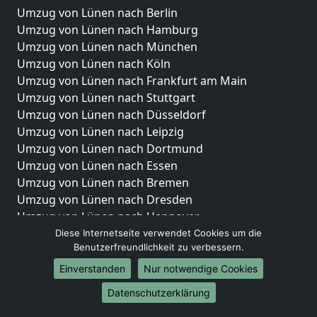
Umzug von Lünen nach Berlin
Umzug von Lünen nach Hamburg
Umzug von Lünen nach München
Umzug von Lünen nach Köln
Umzug von Lünen nach Frankfurt am Main
Umzug von Lünen nach Stuttgart
Umzug von Lünen nach Düsseldorf
Umzug von Lünen nach Leipzig
Umzug von Lünen nach Dortmund
Umzug von Lünen nach Essen
Umzug von Lünen nach Bremen
Umzug von Lünen nach Dresden
Umzug von Lünen nach Hannover
Umzug von Lünen nach Nürnberg
Diese Internetseite verwendet Cookies um die
Benutzerfreundlichkeit zu verbessern.
Umzug von Lünen nach Duisburg
Umzug von Lünen nach Bochum
Einverstanden
Nur notwendige Cookies
Umzug von Lünen nach Wuppertal
Datenschutzerklärung
Umzug von Lünen nach Bielefeld