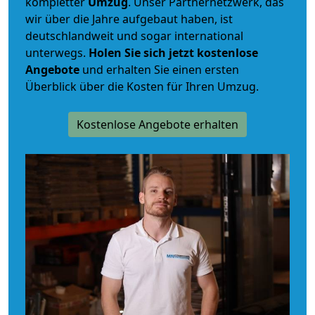
kompletter
Umzug
. Unser Partnernetzwerk, das
wir über die Jahre aufgebaut haben, ist
deutschlandweit und sogar international
unterwegs.
Holen Sie sich jetzt kostenlose
Angebote
und erhalten Sie einen ersten
Überblick über die Kosten für Ihren Umzug.
Kostenlose Angebote erhalten