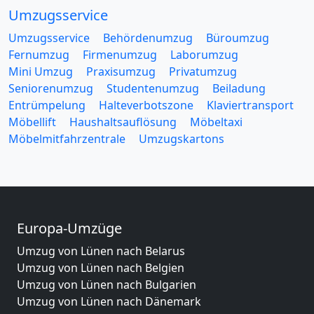
Umzugsservice
Umzugsservice
Behördenumzug
Büroumzug
Fernumzug
Firmenumzug
Laborumzug
Mini Umzug
Praxisumzug
Privatumzug
Seniorenumzug
Studentenumzug
Beiladung
Entrümpelung
Halteverbotszone
Klaviertransport
Möbellift
Haushaltsauflösung
Möbeltaxi
Möbelmitfahrzentrale
Umzugskartons
Europa-Umzüge
Umzug von Lünen nach Belarus
Umzug von Lünen nach Belgien
Umzug von Lünen nach Bulgarien
Umzug von Lünen nach Dänemark