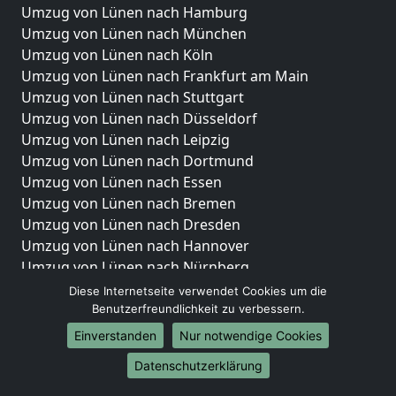
Umzug von Lünen nach Hamburg
Umzug von Lünen nach München
Umzug von Lünen nach Köln
Umzug von Lünen nach Frankfurt am Main
Umzug von Lünen nach Stuttgart
Umzug von Lünen nach Düsseldorf
Umzug von Lünen nach Leipzig
Umzug von Lünen nach Dortmund
Umzug von Lünen nach Essen
Umzug von Lünen nach Bremen
Umzug von Lünen nach Dresden
Umzug von Lünen nach Hannover
Umzug von Lünen nach Nürnberg
Umzug von Lünen nach Duisburg
Diese Internetseite verwendet Cookies um die
Umzug von Lünen nach Bochum
Benutzerfreundlichkeit zu verbessern.
Umzug von Lünen nach Wuppertal
Einverstanden
Nur notwendige Cookies
Umzug von Lünen nach Bielefeld
Datenschutzerklärung
Umzug von Lünen nach Bonn
Umzug von Lünen nach Münster