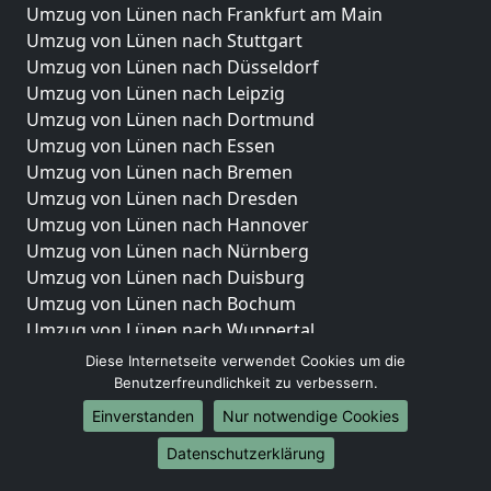
Umzug von Lünen nach Frankfurt am Main
Umzug von Lünen nach Stuttgart
Umzug von Lünen nach Düsseldorf
Umzug von Lünen nach Leipzig
Umzug von Lünen nach Dortmund
Umzug von Lünen nach Essen
Umzug von Lünen nach Bremen
Umzug von Lünen nach Dresden
Umzug von Lünen nach Hannover
Umzug von Lünen nach Nürnberg
Umzug von Lünen nach Duisburg
Umzug von Lünen nach Bochum
Umzug von Lünen nach Wuppertal
Umzug von Lünen nach Bielefeld
Diese Internetseite verwendet Cookies um die
Umzug von Lünen nach Bonn
Benutzerfreundlichkeit zu verbessern.
Umzug von Lünen nach Münster
Einverstanden
Nur notwendige Cookies
Internationale-Umzüge
Datenschutzerklärung
Umzug von Lünen nach Brasilien