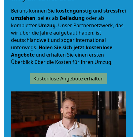
Bei uns können Sie
kostengünstig
und
stressfrei
umziehen
, sei es als
Beiladung
oder als
kompletter
Umzug
. Unser Partnernetzwerk, das
wir über die Jahre aufgebaut haben, ist
deutschlandweit und sogar international
unterwegs.
Holen Sie sich jetzt kostenlose
Angebote
und erhalten Sie einen ersten
Überblick über die Kosten für Ihren Umzug.
Kostenlose Angebote erhalten