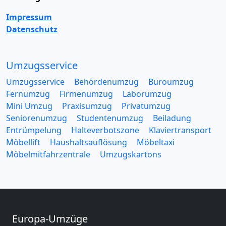
Impressum
Datenschutz
Umzugsservice
Umzugsservice
Behördenumzug
Büroumzug
Fernumzug
Firmenumzug
Laborumzug
Mini Umzug
Praxisumzug
Privatumzug
Seniorenumzug
Studentenumzug
Beiladung
Entrümpelung
Halteverbotszone
Klaviertransport
Möbellift
Haushaltsauflösung
Möbeltaxi
Möbelmitfahrzentrale
Umzugskartons
Europa-Umzüge