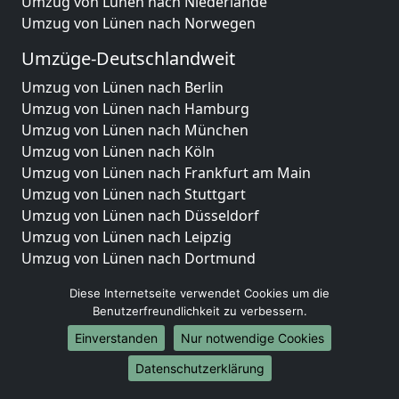
Umzug von Lünen nach Niederlande
Umzug von Lünen nach Norwegen
Umzüge-Deutschlandweit
Umzug von Lünen nach Berlin
Umzug von Lünen nach Hamburg
Umzug von Lünen nach München
Umzug von Lünen nach Köln
Umzug von Lünen nach Frankfurt am Main
Umzug von Lünen nach Stuttgart
Umzug von Lünen nach Düsseldorf
Umzug von Lünen nach Leipzig
Umzug von Lünen nach Dortmund
Umzug von Lünen nach Essen
Diese Internetseite verwendet Cookies um die
Umzug von Lünen nach Bremen
Benutzerfreundlichkeit zu verbessern.
Umzug von Lünen nach Dresden
Einverstanden
Nur notwendige Cookies
Umzug von Lünen nach Hannover
Umzug von Lünen nach Nürnberg
Datenschutzerklärung
Umzug von Lünen nach Duisburg