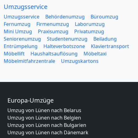
Umzugsservice
Umzugsservice
Behördenumzug
Büroumzug
Fernumzug
Firmenumzug
Laborumzug
Mini Umzug
Praxisumzug
Privatumzug
Seniorenumzug
Studentenumzug
Beiladung
Entrümpelung
Halteverbotszone
Klaviertransport
Möbellift
Haushaltsauflösung
Möbeltaxi
Möbelmitfahrzentrale
Umzugskartons
Europa-Umzüge
Umzug von Lünen nach Belarus
Umzug von Lünen nach Belgien
Umzug von Lünen nach Bulgarien
Umzug von Lünen nach Dänemark