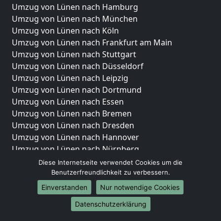
Umzug von Lünen nach Hamburg
Umzug von Lünen nach München
Umzug von Lünen nach Köln
Umzug von Lünen nach Frankfurt am Main
Umzug von Lünen nach Stuttgart
Umzug von Lünen nach Düsseldorf
Umzug von Lünen nach Leipzig
Umzug von Lünen nach Dortmund
Umzug von Lünen nach Essen
Umzug von Lünen nach Bremen
Umzug von Lünen nach Dresden
Umzug von Lünen nach Hannover
Umzug von Lünen nach Nürnberg
Umzug von Lünen nach Duisburg
Diese Internetseite verwendet Cookies um die
Umzug von Lünen nach Bochum
Benutzerfreundlichkeit zu verbessern.
Umzug von Lünen nach Wuppertal
Einverstanden
Nur notwendige Cookies
Umzug von Lünen nach Bielefeld
Datenschutzerklärung
Umzug von Lünen nach Bonn
Umzug von Lünen nach Münster