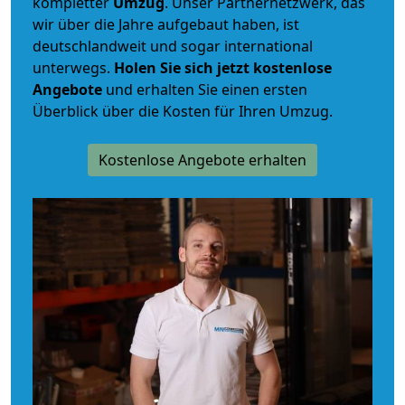
kompletter
Umzug
. Unser Partnernetzwerk, das
wir über die Jahre aufgebaut haben, ist
deutschlandweit und sogar international
unterwegs.
Holen Sie sich jetzt kostenlose
Angebote
und erhalten Sie einen ersten
Überblick über die Kosten für Ihren Umzug.
Kostenlose Angebote erhalten