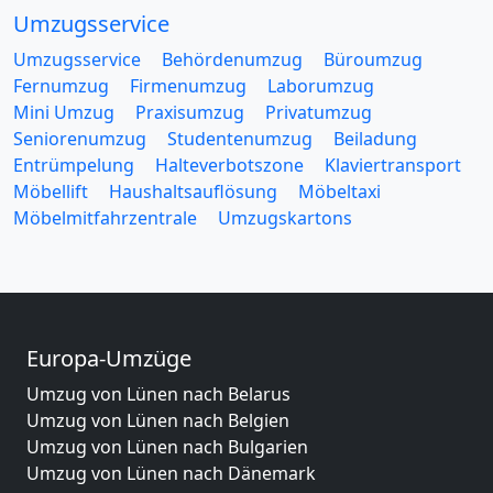
Umzugsservice
Umzugsservice
Behördenumzug
Büroumzug
Fernumzug
Firmenumzug
Laborumzug
Mini Umzug
Praxisumzug
Privatumzug
Seniorenumzug
Studentenumzug
Beiladung
Entrümpelung
Halteverbotszone
Klaviertransport
Möbellift
Haushaltsauflösung
Möbeltaxi
Möbelmitfahrzentrale
Umzugskartons
Europa-Umzüge
Umzug von Lünen nach Belarus
Umzug von Lünen nach Belgien
Umzug von Lünen nach Bulgarien
Umzug von Lünen nach Dänemark