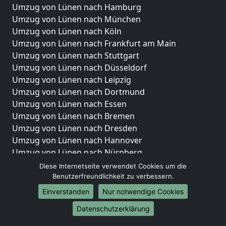
Umzug von Lünen nach Hamburg
Umzug von Lünen nach München
Umzug von Lünen nach Köln
Umzug von Lünen nach Frankfurt am Main
Umzug von Lünen nach Stuttgart
Umzug von Lünen nach Düsseldorf
Umzug von Lünen nach Leipzig
Umzug von Lünen nach Dortmund
Umzug von Lünen nach Essen
Umzug von Lünen nach Bremen
Umzug von Lünen nach Dresden
Umzug von Lünen nach Hannover
Umzug von Lünen nach Nürnberg
Umzug von Lünen nach Duisburg
Diese Internetseite verwendet Cookies um die
Umzug von Lünen nach Bochum
Benutzerfreundlichkeit zu verbessern.
Umzug von Lünen nach Wuppertal
Einverstanden
Nur notwendige Cookies
Umzug von Lünen nach Bielefeld
Datenschutzerklärung
Umzug von Lünen nach Bonn
Umzug von Lünen nach Münster