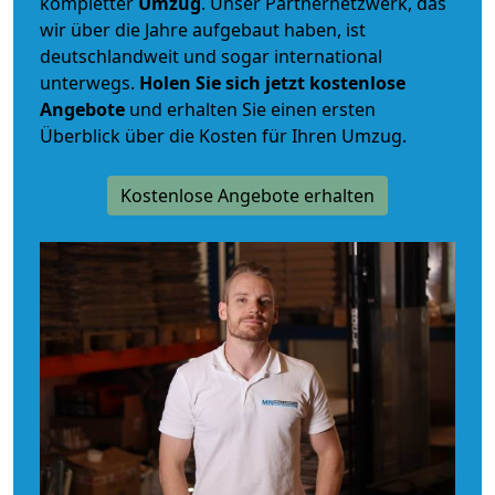
kompletter
Umzug
. Unser Partnernetzwerk, das
wir über die Jahre aufgebaut haben, ist
deutschlandweit und sogar international
unterwegs.
Holen Sie sich jetzt kostenlose
Angebote
und erhalten Sie einen ersten
Überblick über die Kosten für Ihren Umzug.
Kostenlose Angebote erhalten