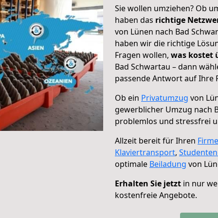
Sie wollen umziehen? Ob um
haben das
richtige Netzw
von Lünen nach Bad Schwart
haben wir die richtige Lösu
Fragen wollen,
was kostet
Bad Schwartau – dann wähle
passende Antwort auf Ihre 
Ob ein
Privatumzug
von Lün
gewerblicher Umzug nach 
problemlos und stressfrei 
Allzeit bereit für Ihren
Firm
Klaviertransport
,
Studente
optimale
Beiladung
von Lün
Erhalten Sie jetzt
in nur we
kostenfreie Angebote.